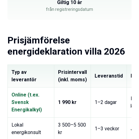
Giltig 10 år
från registreringsdatum
Prisjämförelse
energideklaration villa 2026
Typ av
Prisintervall
Leveranstid
Pla
leverantör
(inkl. moms)
Online (t.ex.
Nej
Svensk
1 990 kr
1–2 dagar
krä
Energikalkyl)
Lokal
3 500–5 500
1–3 veckor
Ja
energikonsult
kr