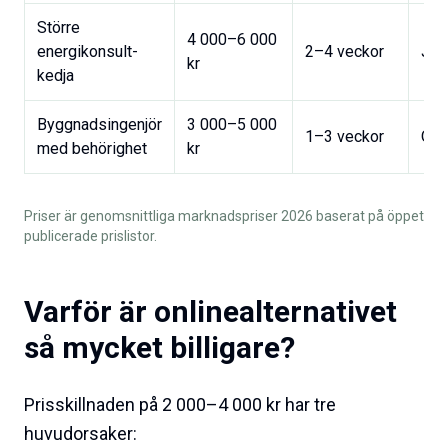
Större
4 000–6 000
energikonsult­
2–4 veckor
Ja
kr
kedja
Byggnadsingenjör
3 000–5 000
1–3 veckor
Ofta
med behörighet
kr
Priser är genomsnittliga marknadspriser 2026 baserat på öppet
publicerade prislistor.
Varför är onlinealternativet
så mycket billigare?
Prisskillnaden på 2 000–4 000 kr har tre
huvudorsaker: